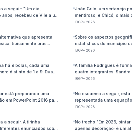
ho a seguir: "Um dia,
João Grilo, um sertanejo p
 anos, recebeu de Vilela u...
mentiroso, e Chicó, o mais 
IBGP
•
2026
alternativa que apresenta
Sobre os aspectos geográf
sical tipicamente bras...
estatísticos do município de
IBGP
•
2026
xa há 9 bolas, cada uma
A família Rodrigues é form
ro distinto de 1 a 9. Dua...
quatro integrantes: Sandra 
IBGP
•
2026
or está preparando uma
No esquema a seguir, está
ão em PowerPoint 2016 para
representada uma equação
na qual ...
IBGP
•
2026
ha a seguir. A tirinha
No trecho "Em 2026, pintar 
iferentes enunciados sob...
apenas decoração; é um ato 