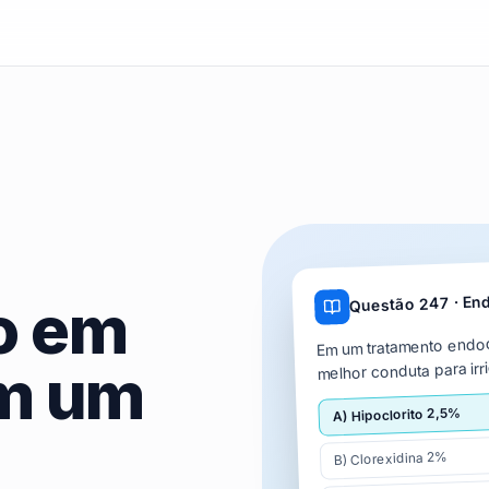
Questão 247 · En
o em
Em um tratamento endodô
m um
melhor conduta para ir
Hipoclorito 2,5%
)
A
Clorexidina 2%
)
B