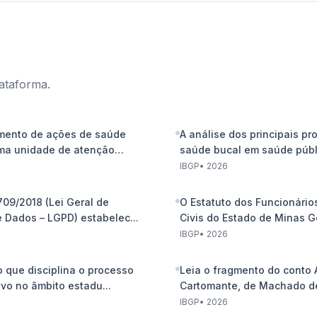
lataforma.
mento de ações de saúde
A análise dos principais p
ma unidade de atenção
saúde bucal em saúde públi
IBGP
•
2026
.709/2018 (Lei Geral de
O Estatuto dos Funcionário
 Dados – LGPD) estabelec...
Civis do Estado de Minas Ger
IBGP
•
2026
o que disciplina o processo
Leia o fragmento do conto 
ivo no âmbito estadu...
Cartomante, de Machado de
resp...
IBGP
•
2026