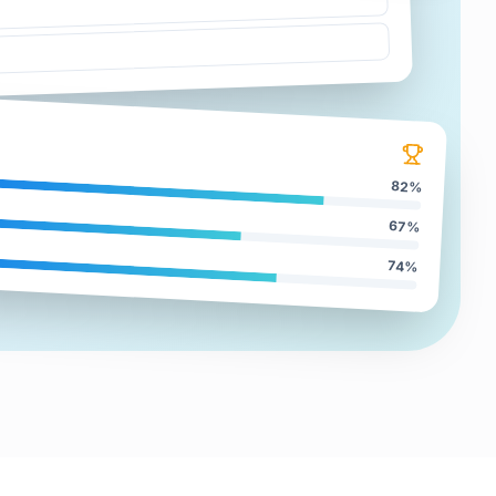
o
82
%
67
%
74
%