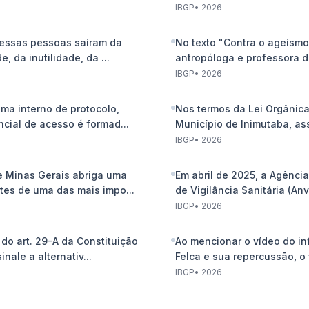
IBGP
•
2026
"essas pessoas saíram da
No texto "Contra o ageísmo
de, da inutilidade, da ...
antropóloga e professora 
Mirian...
IBGP
•
2026
ma interno de protocolo,
Nos termos da Lei Orgânic
cial de acesso é formad...
Município de Inimutaba, as
alter...
IBGP
•
2026
e Minas Gerais abriga uma
Em abril de 2025, a Agênci
tes de uma das mais impo...
de Vigilância Sanitária (Anvi
IBGP
•
2026
do art. 29-A da Constituição
Ao mencionar o vídeo do in
inale a alternativ...
Felca e sua repercussão, o t
IBGP
•
2026