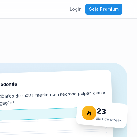
Login
Seja Premium
dodontia
ntico de molar inferior com necrose pulpar, qual a
rigação?
23
🔥
dias de streak