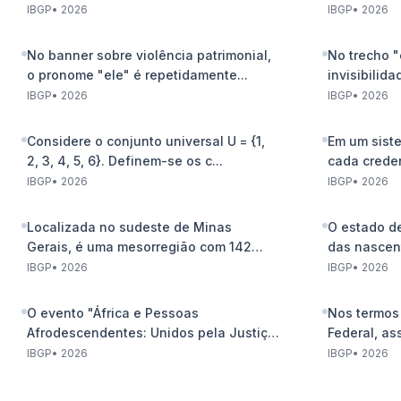
IBGP
•
2026
IBGP
•
2026
No banner sobre violência patrimonial,
No trecho 
o pronome "ele" é repetidamente...
invisibilida
IBGP
•
2026
IBGP
•
2026
Considere o conjunto universal U = {1,
Em um siste
2, 3, 4, 5, 6}. Definem-se os c...
cada creden
IBGP
•
2026
IBGP
•
2026
Localizada no sudeste de Minas
O estado d
Gerais, é uma mesorregião com 142
das nascen
munic...
IBGP
•
2026
IBGP
•
2026
O evento "África e Pessoas
Nos termos 
Afrodescendentes: Unidos pela Justiça
Federal, ass
Resta...
IBGP
•
2026
IBGP
•
2026