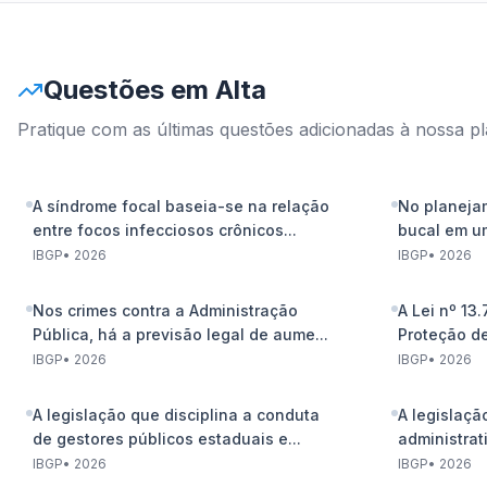
Questões em Alta
Pratique com as últimas questões adicionadas à nossa p
A síndrome focal baseia-se na relação
No planeja
entre focos infecciosos crônicos...
bucal em u
prim...
IBGP
•
2026
IBGP
•
2026
Nos crimes contra a Administração
A Lei nº 13
Pública, há a previsão legal de aume...
Proteção de
IBGP
•
2026
IBGP
•
2026
A legislação que disciplina a conduta
A legislaçã
de gestores públicos estaduais e...
administrat
IBGP
•
2026
IBGP
•
2026