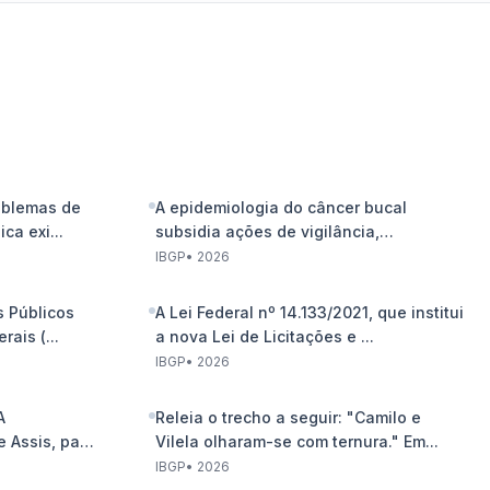
roblemas de
A epidemiologia do câncer bucal
ca exi...
subsidia ações de vigilância,
prevençã...
IBGP
•
2026
s Públicos
A Lei Federal nº 14.133/2021, que institui
ais (...
a nova Lei de Licitações e ...
IBGP
•
2026
A
Releia o trecho a seguir: "Camilo e
 Assis, para
Vilela olharam-se com ternura." Em...
IBGP
•
2026