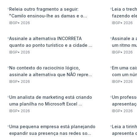
Releia outro fragmento a seguir:
Leia o trec
"Camilo ensinou-lhe as damas e o
fazendo ele
xadr...
IBGP
•
2026
IBGP
•
2026
Assinale a alternativa INCORRETA
Assinale a 
quanto ao ponto turístico e a cidade ...
um ritmo mu
IBGP
•
2026
IBGP
•
2026
No contexto do raciocínio lógico,
Em uma cai
assinale a alternativa que NÃO repre...
com um núme
IBGP
•
2026
IBGP
•
2026
Um analista de marketing está criando
Um profess
uma planilha no Microsoft Excel ...
apresentaç
...
IBGP
•
2026
IBGP
•
2026
Uma pequena empresa está planejando
Leia a tirin
expandir sua presença nas redes so...
apresenta d