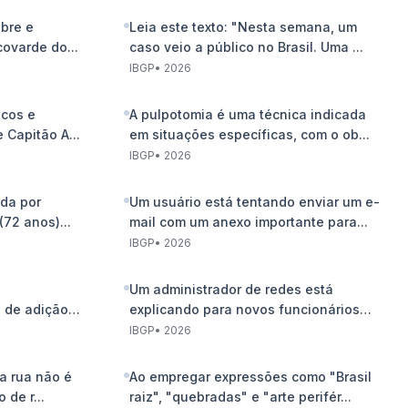
obre e
Leia este texto: "Nesta semana, um
covarde do...
caso veio a público no Brasil. Uma ...
IBGP
•
2026
icos e
A pulpotomia é uma técnica indicada
 Capitão A...
em situações específicas, com o ob...
IBGP
•
2026
ada por
Um usuário está tentando enviar um e-
(72 anos)...
mail com um anexo importante para...
IBGP
•
2026
Um administrador de redes está
 de adição,
explicando para novos funcionários
conc...
IBGP
•
2026
a rua não é
Ao empregar expressões como "Brasil
de r...
raiz", "quebradas" e "arte perifér...