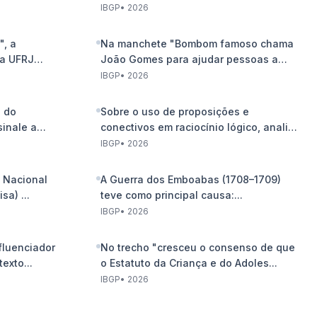
IBGP
•
2026
", a
Na manchete "Bombom famoso chama
da UFRJ
João Gomes para ajudar pessoas a
faze...
IBGP
•
2026
a do
Sobre o uso de proposições e
sinale a
conectivos em raciocínio lógico, analise
...
IBGP
•
2026
a Nacional
A Guerra dos Emboabas (1708–1709)
sa) ...
teve como principal causa:...
IBGP
•
2026
fluenciador
No trecho "cresceu o consenso de que
exto...
o Estatuto da Criança e do Adoles...
IBGP
•
2026