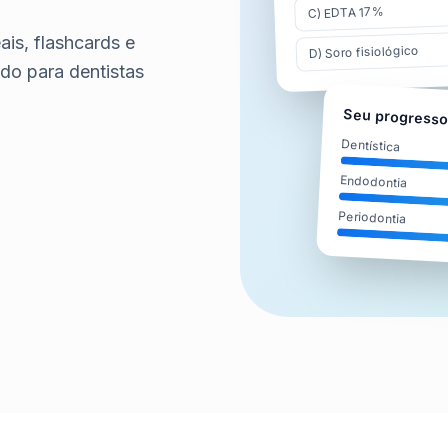
EDTA 17%
)
C
is, flashcards e
Soro fisiológico
)
D
o para dentistas
Seu progress
Dentística
Endodontia
Periodontia