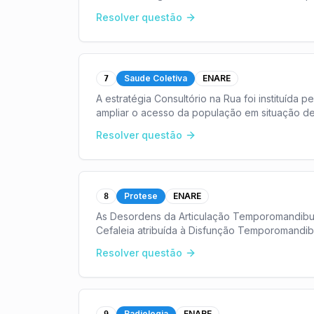
para o s
...
Resolver questão
Saude Coletiva
ENARE
7
A estratégia Consultório na Rua foi instituída p
ampliar o acesso da população em situação de
Resolver questão
Protese
ENARE
8
As Desordens da Articulação Temporomandibul
Cefaleia atribuída à Disfunção Temporomandib
Des
...
Resolver questão
Radiologia
ENARE