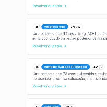
Resolver questão
Anestesiologia
ENARE
15
Uma paciente com 44 anos, 55kg, ASA I, será 
em bloco, doado da região posterior da mandí
pela ci
...
Resolver questão
Anatomia (Cabeca e Pescoco)
ENARE
16
Uma paciente com 73 anos, submetida a intuba
apresentou, após sua extubação, impossibili
se que e
...
Resolver questão
Cariologia
ENARE