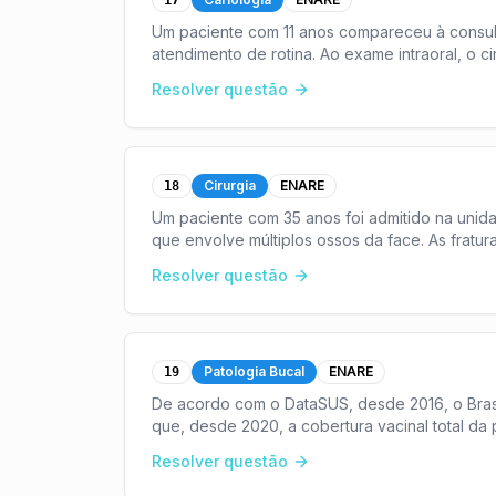
17
Um paciente com 11 anos compareceu à consul
atendimento de rotina. Ao exame intraoral, o c
branca não c
...
Resolver questão
Cirurgia
ENARE
18
Um paciente com 35 anos foi admitido na unid
que envolve múltiplos ossos da face. As fratu
sutu
...
Resolver questão
Patologia Bucal
ENARE
19
De acordo com o DataSUS, desde 2016, o Bras
que, desde 2020, a cobertura vacinal total d
vêm m
...
Resolver questão