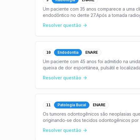
9
Um paciente com 35 anos comparece a uma clín
endodôntico no dente 27.Após a tomada radiogr
cirurgião dentist
...
Resolver questão
Endodontia
ENARE
10
Um paciente com 45 anos foi admitido na uni
queixa de dor espontânea, pulsátil e localizad
um
...
Resolver questão
Patologia Bucal
ENARE
11
Os tumores odontogênicos são neoplasias que
originando-se dos tecidos odontogênicos por p
ambos.As opçõ
...
Resolver questão