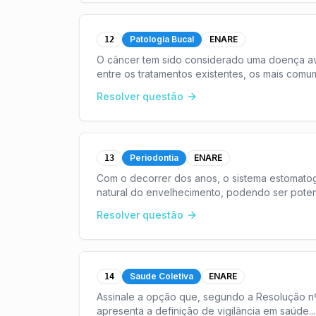
Patologia Bucal
ENARE
12
O câncer tem sido considerado uma doença ava
entre os tratamentos existentes, os mais comum
imunos
...
Resolver questão
Periodontia
ENARE
13
Com o decorrer dos anos, o sistema estomato
natural do envelhecimento, podendo ser poten
reflexa
...
Resolver questão
Saude Coletiva
ENARE
14
Assinale a opção que, segundo a Resolução n
apresenta a definição de vigilância em saúde.
..