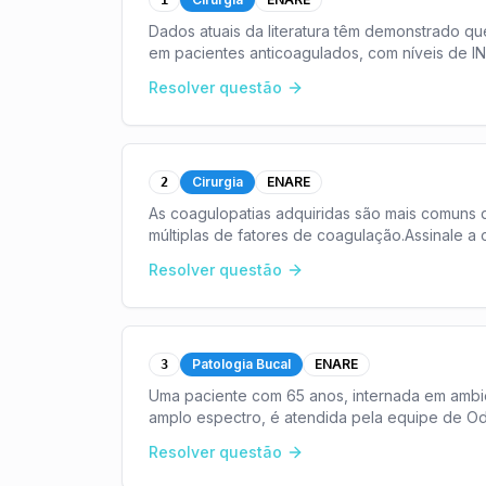
1
Dados atuais da literatura têm demonstrado q
em pacientes anticoagulados, com níveis de IN
...
Resolver questão
Cirurgia
ENARE
2
As coagulopatias adquiridas são mais comuns q
múltiplas de fatores de coagulação.Assinale 
afe
...
Resolver questão
Patologia Bucal
ENARE
3
Uma paciente com 65 anos, internada em ambien
amplo espectro, é atendida pela equipe de Odo
e i
...
Resolver questão