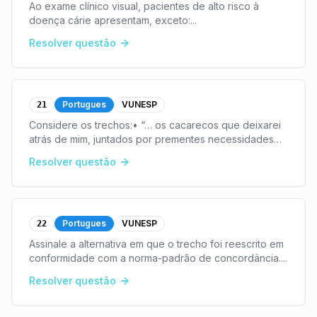
Ao exame clínico visual, pacientes de alto risco à
doença cárie apresentam, exceto:
...
Resolver questão
Portugues
VUNESP
21
Considere os trechos:• “… os cacarecos que deixarei
atrás de mim, juntados por prementes necessidades
domésticas…” (1o parágrafo)• “… é o desprendimento
Resolver questão
gregário que nos leva a passar de um bando para
...
Portugues
VUNESP
22
Assinale a alternativa em que o trecho foi reescrito em
conformidade com a norma-padrão de concordância.
...
Resolver questão