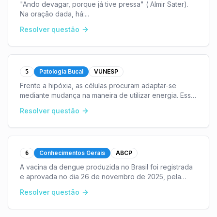
"Ando devagar, porque já tive pressa" ( Almir Sater).
Na oração dada, há:
...
Resolver questão
Patologia Bucal
VUNESP
5
Frente a hipóxia, as células procuram adaptar-se
mediante mudança na maneira de utilizar energia. Essa
adaptação promove
...
Resolver questão
Conhecimentos Gerais
ABCP
6
A vacina da dengue produzida no Brasil foi registrada
e aprovada no dia 26 de novembro de 2025, pela
Agência Nacional de Vigilância Sanitária (Anvisa). O
Resolver questão
anúncio foi feito pelo ministro da Saúde:
...