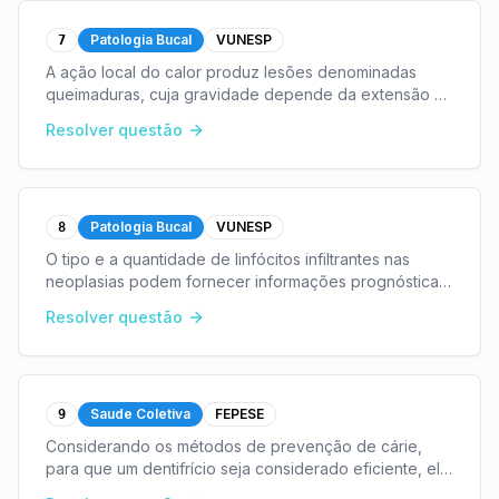
Patologia Bucal
VUNESP
7
A ação local do calor produz lesões denominadas
queimaduras, cuja gravidade depende da extensão e
da profundidade da lesão.Com relação às
Resolver questão
queimaduras teciduais, é correto afirmar:
...
Patologia Bucal
VUNESP
8
O tipo e a quantidade de linfócitos infiltrantes nas
neoplasias podem fornecer informações prognósticas
importantes em diferentes tipos de câncer.Com relação
Resolver questão
a esse tema, assinale a alternativa que co
...
Saude Coletiva
FEPESE
9
Considerando os métodos de prevenção de cárie,
para que um dentifrício seja considerado eficiente, ele
precisa apresentar flúor disponível, estável e reativo.