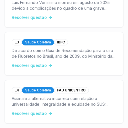
Luis Fernando Verissimo morreu em agosto de 2025
devido a complicações no quadro de uma grave
pneumonia. Ele ficou conhecido como:
...
Resolver questão
Saude Coletiva
IBFC
13
De acordo com o Guia de Recomendação para o uso
de Fluoretos no Brasil, ano de 2009, do Ministério da
Saúde, o Gel contendo flúor foi difundido no Brasil
Resolver questão
para uso em escala populacional, a partir dos
...
Saude Coletiva
FAU UNICENTRO
14
Assinale a alternativa incorreta com relação à
universalidade, integralidade e equidade no SUS:
...
Resolver questão