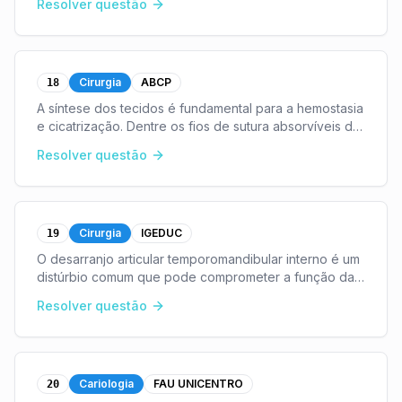
Resolver questão
Cirurgia
ABCP
18
A síntese dos tecidos é fundamental para a hemostasia
e cicatrização. Dentre os fios de sutura absorvíveis de
origem natural, aquele composto por colágeno
Resolver questão
purificado (derivado da serosa bovina ou subm
...
Cirurgia
IGEDUC
19
O desarranjo articular temporomandibular interno é um
distúrbio comum que pode comprometer a função da
articulação temporomandibular. Assim, avalie as
Resolver questão
proposições:I. O deslocamento do disco articular
...
Cariologia
FAU UNICENTRO
20