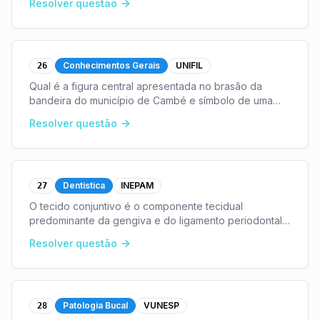
Resolver questão
Conhecimentos Gerais
UNIFIL
26
Qual é a figura central apresentada no brasão da
bandeira do município de Cambé e símbolo de uma
das riquezas do município?
...
Resolver questão
Dentistica
INEPAM
27
O tecido conjuntivo é o componente tecidual
predominante da gengiva e do ligamento periodontal.
O constituinte principal, que representa 60% do
Resolver questão
volume do tecido conjuntivo, é:
...
Patologia Bucal
VUNESP
28