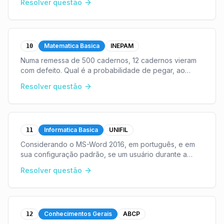
Resolver questão
Em relação à concentração de flúor nos de
...
Matematica Basica
INEPAM
10
Numa remessa de 500 cadernos, 12 cadernos vieram
com defeito. Qual é a probabilidade de pegar, ao
acaso, um caderno desta remessa e ele estar com
Resolver questão
defeito?
...
Informatica Basica
UNIFIL
11
Considerando o MS-Word 2016, em português, e em
sua configuração padrão, se um usuário durante a
digitação de um texto no arquivo "carta.docx"
Resolver questão
existente no HD do computador, pressionar
simultaneamente
...
Conhecimentos Gerais
ABCP
12