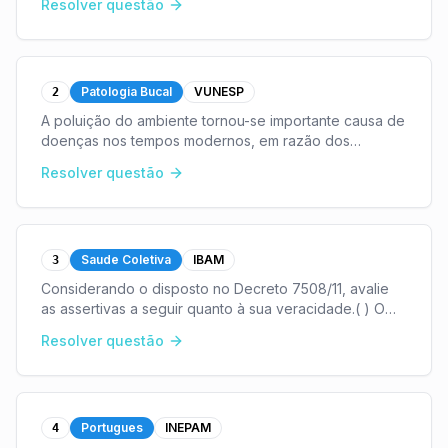
Resolver questão
Federação já detinha uma história de contr
...
Patologia Bucal
VUNESP
2
A poluição do ambiente tornou-se importante causa de
doenças nos tempos modernos, em razão dos
processos de industrialização e de urbanização, e da
Resolver questão
introdução de defensivos na agropecuária.“Sua toxici
...
Saude Coletiva
IBAM
3
Considerando o disposto no Decreto 7508/11, avalie
as assertivas a seguir quanto à sua veracidade.( ) O
acesso universal e igualitário às ações e aos serviços
Resolver questão
de saúde será ordenado pela atenção primá
...
Portugues
INEPAM
4