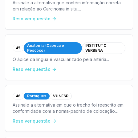
Assinale a alternativa que contém informação correta
em relação ao Carcinoma in situ.
...
Resolver questão
Anatomia (Cabeca e
INSTITUTO
45
Pescoco)
VERBENA
O ápice da língua é vascularizado pela artéria
...
Resolver questão
Portugues
VUNESP
46
Assinale a alternativa em que o trecho foi reescrito em
conformidade com a norma-padrão de colocação
pronominal.(A) ... três mulheres negras que viveram em
Resolver questão
São Paulo entre os séculos 18 e 19 e que ass
...