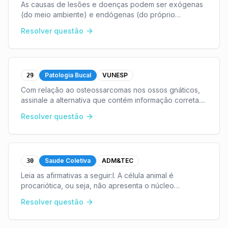
As causas de lesões e doenças podem ser exógenas
(do meio ambiente) e endógenas (do próprio
organismo).Assinale a alternativa que contém
Resolver questão
informação correta sobre o impacto das agressões no
organismo h
...
Patologia Bucal
VUNESP
29
Com relação ao osteossarcomas nos ossos gnáticos,
assinale a alternativa que contém informação correta.
...
Resolver questão
Saude Coletiva
ADM&TEC
30
Leia as afirmativas a seguir:I. A célula animal é
procariótica, ou seja, não apresenta o núcleo
individualizado por membrana (carioteca).II. O único
Resolver questão
sintoma da ascaridíase é a anorexia.Marque a altern
...