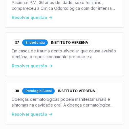
Paciente P.V., 36 anos de idade, sexo feminino,
compareceu à Clínica Odontológica com dor intensa
nos dentes 36 e 37. Ao exame clínico, você observa
Resolver questão
dificuldade de abertura bucal. Mesmo com a boca
fec
...
Endodontia
INSTITUTO VERBENA
37
Em casos de trauma dento-alveolar que causa avulsão
dentária, o reposicionamento precoce e a
estabilização do elemento no alvéolo dentário são
Resolver questão
condutas importantes para um prognóstico favorável.O
temp
...
Patologia Bucal
INSTITUTO VERBENA
38
Doenças dermatológicas podem manifestar sinais e
sintomas na cavidade oral. A doença dermatológica
que acomete mais mulheres adultas, que apresentam
Resolver questão
linhas brancas entrelaçadas não-estáticas, normalme
...