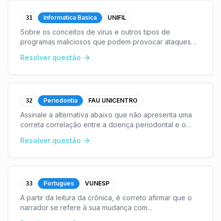
Informatica Basica
UNIFIL
31
Sobre os conceitos de vírus e outros tipos de
programas maliciosos que podem provocar ataques
em um computador, assinale a alternativa incorreta.
...
Resolver questão
Periodontia
FAU UNICENTRO
32
Assinale a alternativa abaixo que não apresenta uma
correta correlação entre a doença periodontal e o
diabetes:
...
Resolver questão
Portugues
VUNESP
33
A partir da leitura da crônica, é correto afirmar que o
narrador se refere à sua mudança com
...