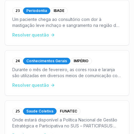
Periodontia
IBADE
23
Um paciente chega ao consultório com dor à
mastigação leve inchaço e sangramento na região do
36, dente com mobilidade Grau II, na radiografia era
Resolver questão
possível observar uma redução do septo e
reabsorção ó
...
Conhecimentos Gerais
IMPÉRIO
24
Durante o mês de fevereiro, as cores roxa e laranja
são utilizadas em diversos meios de comunicação com
o objetivo de atentar para a conscientização e
Resolver questão
combate de algumas doenças. A cor laranja está as
...
Saude Coletiva
FUNATEC
25
Onde estará disponível a Política Nacional de Gestão
Estratégica e Participativa no SUS – PARTICIPASUS:
...