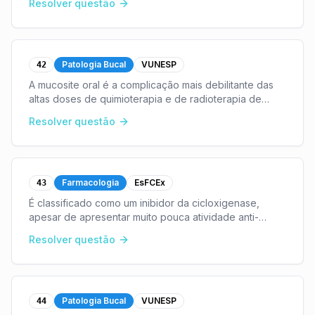
Resolver questão
Patologia Bucal
VUNESP
42
A mucosite oral é a complicação mais debilitante das
altas doses de quimioterapia e de radioterapia de
cabeça e pescoço.Com relação a esse tema, Assinale
Resolver questão
a alternativa que contém informação correta.
...
Farmacologia
EsFCEx
43
É classificado como um inibidor da cicloxigenase,
apesar de apresentar muito pouca atividade anti-
inflamatória (é um fraco inibidor da COX-1 e da COX-
Resolver questão
2). Por esse motivo, é empregado apenas como
analg
...
Patologia Bucal
VUNESP
44