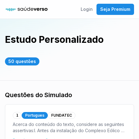
Login
Seja Premium
Estudo Personalizado
50
questões
Questões do Simulado
Portugues
FUNDATEC
1
Acerca do conteúdo do texto, considere as seguintes
assertivas:I. Antes da instalação do Complexo Eólico no
extremo sul do Rio Grande do Sul, esta unidade da