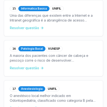
Informatica Basica
UNIFIL
15
Uma das diferenças que existem entre a Internet e a
Intranet geográfica é a abrangência de acesso
disponibilizado aos seus usuários. As alternativas
Resolver questão
abaixo descrevem outros conceitos sobre Internet e
...
Patologia Bucal
VUNESP
16
A maioria dos pacientes com câncer de cabeça e
pescoço corre o risco de desenvolver
osteorradionecrose dos maxilares (ORNJ). Essa
Resolver questão
condição é a complicação mais grave associada à
radioterapia, que freq
...
Anestesiologia
UNIFIL
17
O anestésico local melhor indicado em
Odontopediatria, classificado como categoria B pela
FDA, é a
...