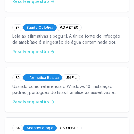
Resolver questão
Saude Coletiva
ADM&TEC
34
Leia as afirmativas a seguir:I. A única fonte de infecção
da amebíase é a ingestão de água contaminada por
fezes contendo cistos amebianos não maduros.II. A
Resolver questão
ingestão de água contaminada por fezes de d
...
Informatica Basica
UNIFIL
35
Usando como referência o Windows 10, instalação
padrão, português do Brasil, analise as assertivas e
assinale a alternativa correta. I. No Windows 10, para
Resolver questão
encontrar algum programa ou aplicativo dispo
...
Anestesiologia
UNIOESTE
36