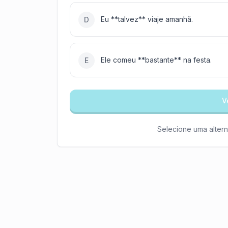
Eu **talvez** viaje amanhã.
D
Ele comeu **bastante** na festa.
E
V
Selecione uma altern