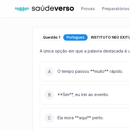
Provas
Preparatórios
Questão
1
Portugues
INSTITUTO NEO EXIT
A única opção em que a palavra destacada é u
O tempo passou **muito** rápido.
A
**Sim**, eu irei ao evento.
B
Ela mora **aqui** perto.
C