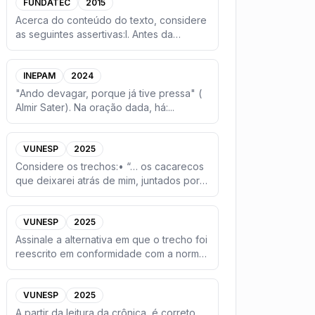
FUNDATEC
2015
Acerca do conteúdo do texto, considere
as seguintes assertivas:I. Antes da
instalação do Complexo Eó
...
INEPAM
2024
"Ando devagar, porque já tive pressa" (
Almir Sater). Na oração dada, há:
...
VUNESP
2025
Considere os trechos:• “… os cacarecos
que deixarei atrás de mim, juntados por
prementes necessidade
...
VUNESP
2025
Assinale a alternativa em que o trecho foi
reescrito em conformidade com a norma-
padrão de concordân
...
VUNESP
2025
A partir da leitura da crônica, é correto