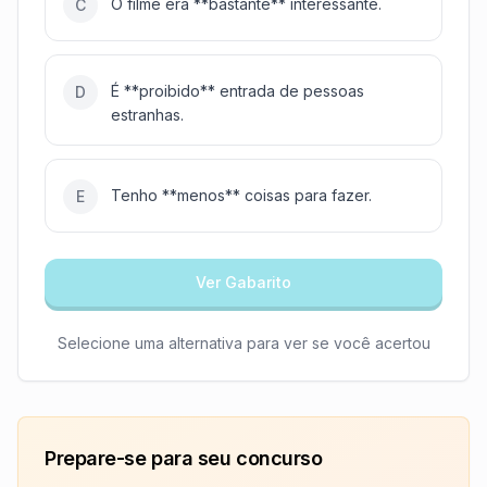
O filme era **bastante** interessante.
C
É **proibido** entrada de pessoas
D
estranhas.
Tenho **menos** coisas para fazer.
E
Ver Gabarito
Selecione uma alternativa para ver se você acertou
Prepare-se para seu concurso