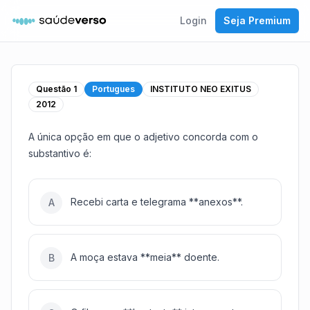
Login
Seja Premium
Questão
1
Portugues
INSTITUTO NEO EXITUS
2012
A única opção em que o adjetivo concorda com o
substantivo é:
Recebi carta e telegrama **anexos**.
A
A moça estava **meia** doente.
B