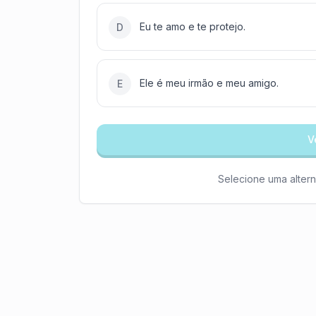
Eu te amo e te protejo.
D
Ele é meu irmão e meu amigo.
E
V
Selecione uma altern