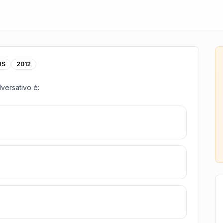
US
2012
versativo é: