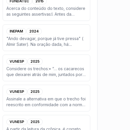
FUNDATEC
2015
Acerca do conteúdo do texto, considere
as seguintes assertivas:I. Antes da
instalação do Complexo Eó
...
INEPAM
2024
"Ando devagar, porque já tive pressa" (
Almir Sater). Na oração dada, há:
...
VUNESP
2025
Considere os trechos:• “… os cacarecos
que deixarei atrás de mim, juntados por
prementes necessidade
...
VUNESP
2025
Assinale a alternativa em que o trecho foi
reescrito em conformidade com a norma-
padrão de concordân
...
VUNESP
2025
A partir da leitura da crônica, é correto