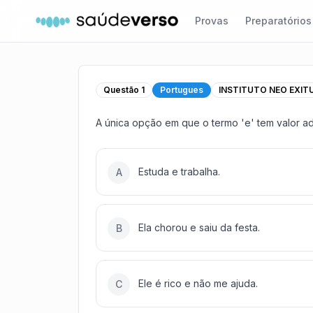
Provas
Preparatórios
Questão
1
Portugues
INSTITUTO NEO EXIT
A única opção em que o termo 'e' tem valor ad
Estuda e trabalha.
A
Ela chorou e saiu da festa.
B
Ele é rico e não me ajuda.
C