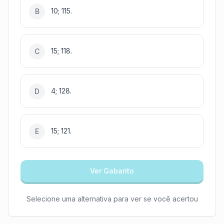
10; 115.
B
15; 118.
C
4; 128.
D
15; 121.
E
Ver Gabarito
Selecione uma alternativa para ver se você acertou