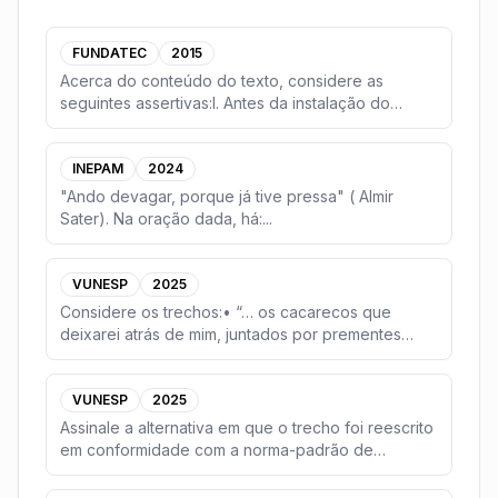
FUNDATEC
2015
Acerca do conteúdo do texto, considere as
seguintes assertivas:I. Antes da instalação do
Complexo Eó
...
INEPAM
2024
"Ando devagar, porque já tive pressa" ( Almir
Sater). Na oração dada, há:
...
VUNESP
2025
Considere os trechos:• “… os cacarecos que
deixarei atrás de mim, juntados por prementes
necessidade
...
VUNESP
2025
Assinale a alternativa em que o trecho foi reescrito
em conformidade com a norma-padrão de
concordân
...