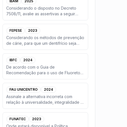
IBAM
2025
Considerando o disposto no Decreto
7508/11, avalie as assertivas a seguir
quanto à sua veracidade.(
...
FEPESE
2023
Considerando os métodos de prevenção
de cárie, para que um dentifrício seja
considerado eficiente, e
...
IBFC
2024
De acordo com o Guia de
Recomendação para o uso de Fluoretos
no Brasil, ano de 2009, do Ministério d
...
FAU UNICENTRO
2024
Assinale a alternativa incorreta com
relação à universalidade, integralidade e
equidade no SUS:
...
FUNATEC
2023
Onde estará disponível a Política