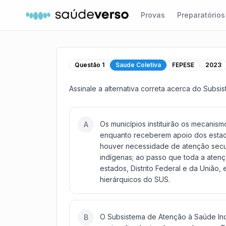
Provas
Preparatórios
Questão
1
Saude Coletiva
FEPESE
2023
Assinale a alternativa correta acerca do Subs
Os municípios instituirão os mecanism
A
enquanto receberem apoio dos estado
houver necessidade de atenção secund
indígenas; ao passo que toda a atenç
estados, Distrito Federal e da Uniã
hierárquicos do SUS.
O Subsistema de Atenção à Saúde Ind
B