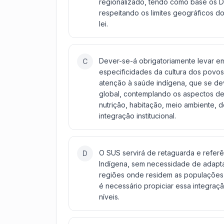
regionalizado, tendo como base os Dis
respeitando os limites geográficos d
lei.
Dever-se-á obrigatoriamente levar em
C
especificidades da cultura dos povos
atenção à saúde indígena, que se d
global, contemplando os aspectos de
nutrição, habitação, meio ambiente, 
integração institucional.
O SUS servirá de retaguarda e refer
D
Indígena, sem necessidade de adapta
regiões onde residem as populações 
é necessário propiciar essa integraç
níveis.