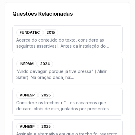
Questões Relacionadas
FUNDATEC
2015
Acerca do conteúdo do texto, considere as
seguintes assertivas:I. Antes da instalação do
Complexo Eó
...
INEPAM
2024
"Ando devagar, porque já tive pressa" ( Almir
Sater). Na oração dada, há:
...
VUNESP
2025
Considere os trechos:• “… os cacarecos que
deixarei atrás de mim, juntados por prementes
necessidade
...
VUNESP
2025
Assinale a alternativa em que o trecho foi reescrito