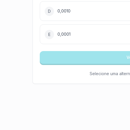
0,0010
D
0,0001
E
V
Selecione uma altern