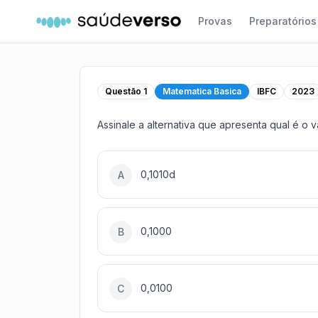
Provas
Preparatórios
Questão
1
Matematica Basica
IBFC
2023
Assinale a alternativa que apresenta qual é o
0,1010d
A
0,1000
B
0,0100
C