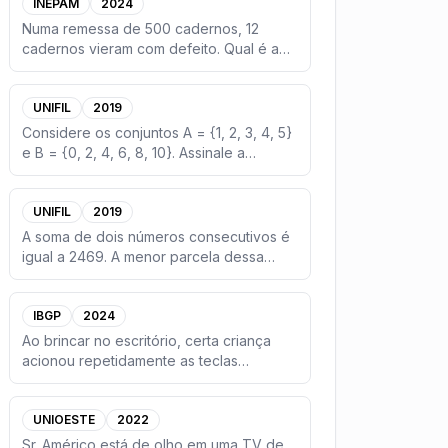
INEPAM
2024
Numa remessa de 500 cadernos, 12
cadernos vieram com defeito. Qual é a
probabilidade de pegar, ao ac
...
UNIFIL
2019
Considere os conjuntos A = {1, 2, 3, 4, 5}
e B = {0, 2, 4, 6, 8, 10}. Assinale a
alternativa que cor
...
UNIFIL
2019
A soma de dois números consecutivos é
igual a 2469. A menor parcela dessa
soma corresponde a
...
IBGP
2024
Ao brincar no escritório, certa criança
acionou repetidamente as teclas
FGHIJFGHIJFGHIJ... Se esse p
...
UNIOESTE
2022
Sr. Américo está de olho em uma TV de