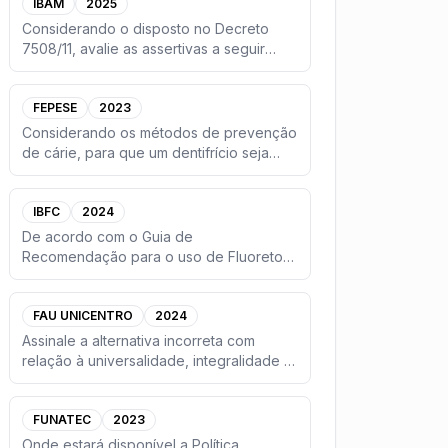
IBAM
2025
Considerando o disposto no Decreto
7508/11, avalie as assertivas a seguir
quanto à sua veracidade.(
...
FEPESE
2023
Considerando os métodos de prevenção
de cárie, para que um dentifrício seja
considerado eficiente, e
...
IBFC
2024
De acordo com o Guia de
Recomendação para o uso de Fluoretos
no Brasil, ano de 2009, do Ministério d
...
FAU UNICENTRO
2024
Assinale a alternativa incorreta com
relação à universalidade, integralidade e
equidade no SUS:
...
FUNATEC
2023
Onde estará disponível a Política