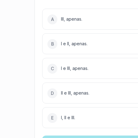
III, apenas.
A
I e II, apenas.
B
I e III, apenas.
C
II e III, apenas.
D
I, II e III.
E