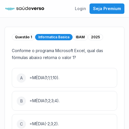
Login
Seja Premium
Questão
1
Informatica Basica
IBAM
2025
Conforme o programa Microsoft Excel, qual das
fórmulas abaixo retorna o valor 1?
=MÉDIA(1;1;1;10).
A
=MÉDIA(1;2;3;4).
B
=MÉDIA(-2;3;2).
C