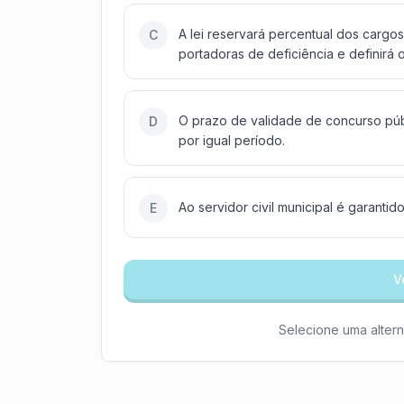
A lei reservará percentual dos carg
C
portadoras de deficiência e definirá o
O prazo de validade de concurso púb
D
por igual período.
Ao servidor civil municipal é garantido
E
V
Selecione uma altern