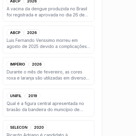
ABCP
2026
A vacina da dengue produzida no Brasil
foi registrada e aprovada no dia 26 de
novembro de 2025, pela
...
ABCP
2026
Luis Fernando Verissimo morreu em
agosto de 2025 devido a complicações
no quadro de uma grave pneumo
...
IMPÉRIO
2026
Durante o mês de fevereiro, as cores
roxa e laranja são utilizadas em diversos
meios de comunicação
...
UNIFIL
2019
Qual é a figura central apresentada no
brasão da bandeira do município de
Cambé e símbolo de uma das
...
SELECON
2020
Ricardo Adriano é candidato à