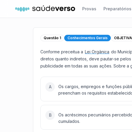
Provas
Preparatórios
Questão
1
Conhecimentos Gerais
OBJETIV
Conforme preceitua a
Lei Orgânica
do Municíp
diretos quanto indiretos, deve pautar-se pelos
publicidade em todas as suas ações. Sobre a g
Os cargos, empregos e funções públic
A
preencham os requisitos estabelecido
Os acréscimos pecuniários percebid
B
cumulados.