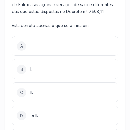
de Entrada às ações e serviços de saúde diferentes
das que estão dispostas no
Decreto nº 7.508/11
.
Está correto apenas o que se afirma em
I.
A
II.
B
III.
C
I e II.
D