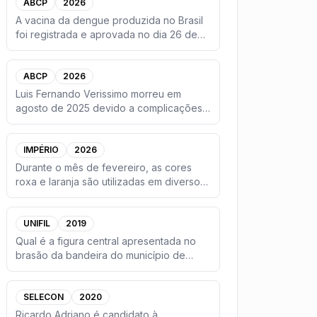
ABCP
2026
A vacina da dengue produzida no Brasil
foi registrada e aprovada no dia 26 de
novembro de 2025, pela
...
ABCP
2026
Luis Fernando Verissimo morreu em
agosto de 2025 devido a complicações
no quadro de uma grave pneumo
...
IMPÉRIO
2026
Durante o mês de fevereiro, as cores
roxa e laranja são utilizadas em diversos
meios de comunicação
...
UNIFIL
2019
Qual é a figura central apresentada no
brasão da bandeira do município de
Cambé e símbolo de uma das
...
SELECON
2020
Ricardo Adriano é candidato à