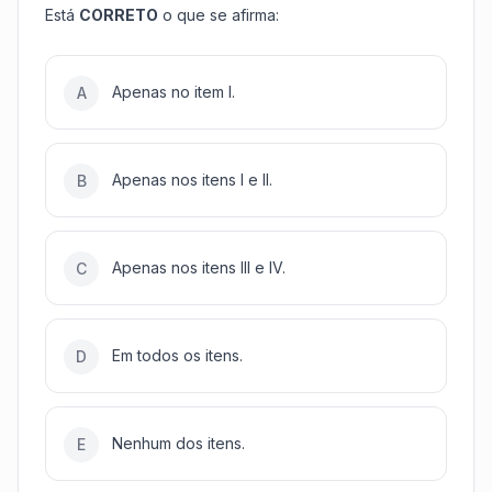
Está
CORRETO
o que se afirma:
Apenas no item I.
A
Apenas nos itens I e II.
B
Apenas nos itens III e IV.
C
Em todos os itens.
D
Nenhum dos itens.
E