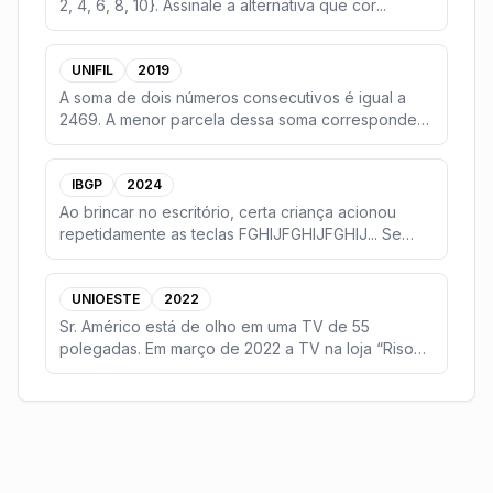
2, 4, 6, 8, 10}. Assinale a alternativa que cor
...
UNIFIL
2019
A soma de dois números consecutivos é igual a
2469. A menor parcela dessa soma corresponde
a
...
IBGP
2024
Ao brincar no escritório, certa criança acionou
repetidamente as teclas FGHIJFGHIJFGHIJ... Se
esse p
...
UNIOESTE
2022
Sr. Américo está de olho em uma TV de 55
polegadas. Em março de 2022 a TV na loja “Riso
Fácil” custa
...