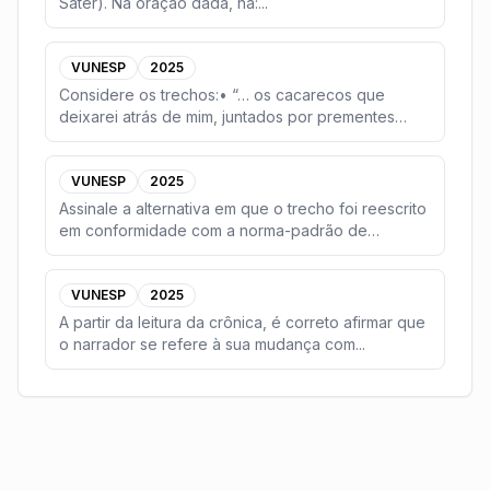
Sater). Na oração dada, há:
...
VUNESP
2025
Considere os trechos:• “… os cacarecos que
deixarei atrás de mim, juntados por prementes
necessidade
...
VUNESP
2025
Assinale a alternativa em que o trecho foi reescrito
em conformidade com a norma-padrão de
concordân
...
VUNESP
2025
A partir da leitura da crônica, é correto afirmar que
o narrador se refere à sua mudança com
...