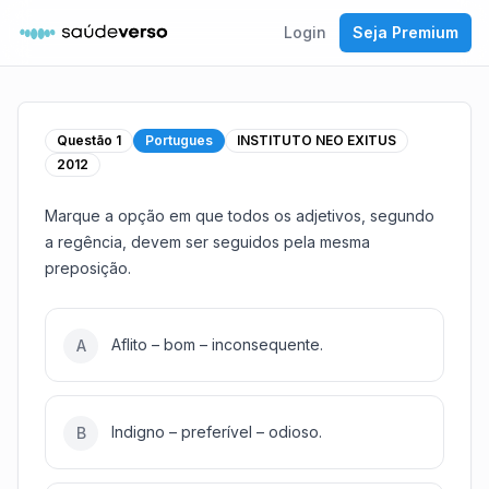
Login
Seja Premium
Questão
1
Portugues
INSTITUTO NEO EXITUS
2012
Marque a opção em que todos os adjetivos, segundo
a regência, devem ser seguidos pela mesma
preposição.
Aflito – bom – inconsequente.
A
Indigno – preferível – odioso.
B