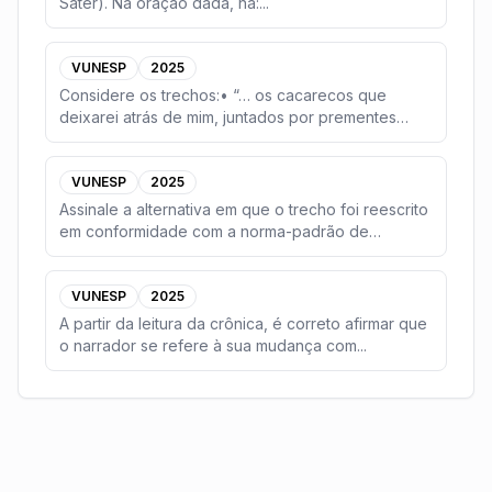
Sater). Na oração dada, há:
...
VUNESP
2025
Considere os trechos:• “… os cacarecos que
deixarei atrás de mim, juntados por prementes
necessidade
...
VUNESP
2025
Assinale a alternativa em que o trecho foi reescrito
em conformidade com a norma-padrão de
concordân
...
VUNESP
2025
A partir da leitura da crônica, é correto afirmar que
o narrador se refere à sua mudança com
...