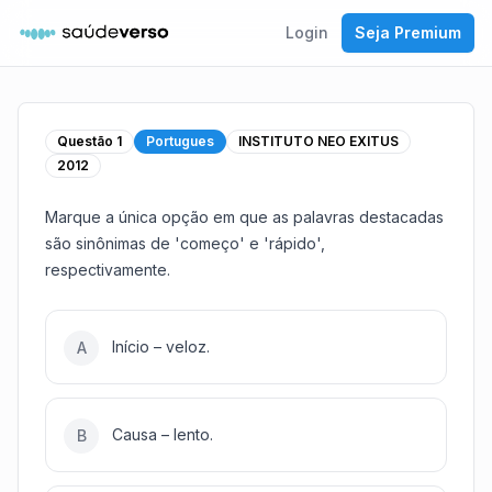
Login
Seja Premium
Questão
1
Portugues
INSTITUTO NEO EXITUS
2012
Marque a única opção em que as palavras destacadas
são sinônimas de 'começo' e 'rápido',
respectivamente.
Início – veloz.
A
Causa – lento.
B