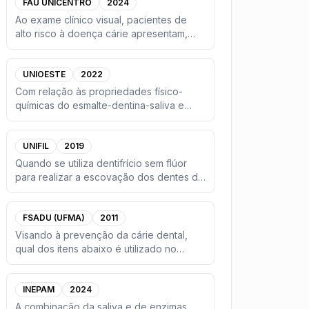
FAU UNICENTRO
2024
Ao exame clínico visual, pacientes de
alto risco à doença cárie apresentam,
exceto:
...
UNIOESTE
2022
Com relação às propriedades físico-
químicas do esmalte-dentina-saliva e
suas implicações clínicas, a
...
UNIFIL
2019
Quando se utiliza dentifrício sem flúor
para realizar a escovação dos dentes de
uma criança, com qua
...
FSADU (UFMA)
2011
Visando à prevenção da cárie dental,
qual dos itens abaixo é utilizado no
controle mecânico da placa
...
INEPAM
2024
A combinação da saliva e de enzimas