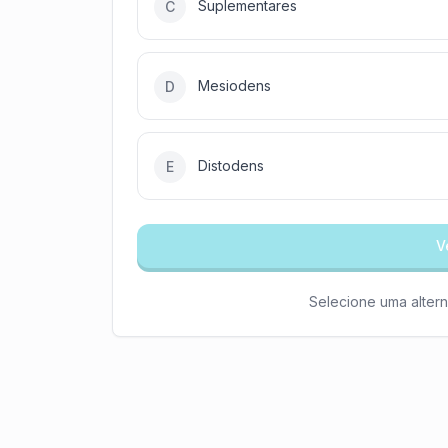
Suplementares
C
Mesiodens
D
Distodens
E
V
Selecione uma altern