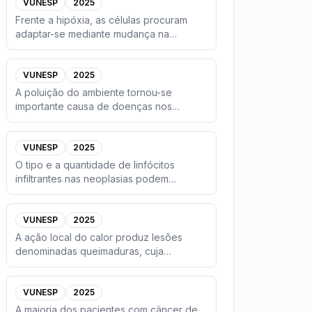
VUNESP
2025
Frente a hipóxia, as células procuram
adaptar-se mediante mudança na
maneira de utilizar energia. Es
...
VUNESP
2025
A poluição do ambiente tornou-se
importante causa de doenças nos
tempos modernos, em razão dos proce
...
VUNESP
2025
O tipo e a quantidade de linfócitos
infiltrantes nas neoplasias podem
fornecer informações prognósti
...
VUNESP
2025
A ação local do calor produz lesões
denominadas queimaduras, cuja
gravidade depende da extensão e da
...
VUNESP
2025
A maioria dos pacientes com câncer de