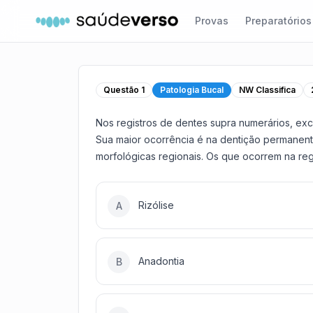
Provas
Preparatórios
Questão
1
Patologia Bucal
NW Classifica
Nos registros de dentes supra numerários, ex
Sua maior ocorrência é na dentição permanen
morfológicas regionais. Os que ocorrem na reg
Rizólise
A
Anadontia
B