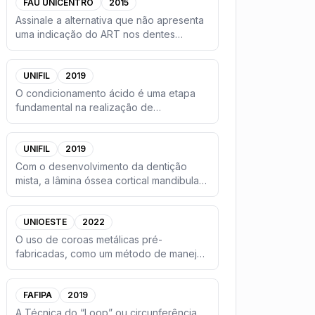
FAU UNICENTRO
2015
Assinale a alternativa que não apresenta
uma indicação do ART nos dentes
decíduos:
...
UNIFIL
2019
O condicionamento ácido é uma etapa
fundamental na realização de
restaurações adesivas. Se o ácido f
...
UNIFIL
2019
Com o desenvolvimento da dentição
mista, a lâmina óssea cortical mandibular
torna-se mais espessa, d
...
UNIOESTE
2022
O uso de coroas metálicas pré-
fabricadas, como um método de manejo
da cárie dentária em Odontopediat
...
FAFIPA
2019
A Técnica do “Loop” ou circunferência